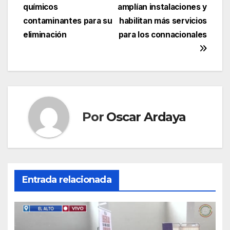
de
químicos
amplían instalaciones y
entradas
contaminantes para su
habilitan más servicios
eliminación
para los connacionales
Por
Oscar Ardaya
Entrada relacionada