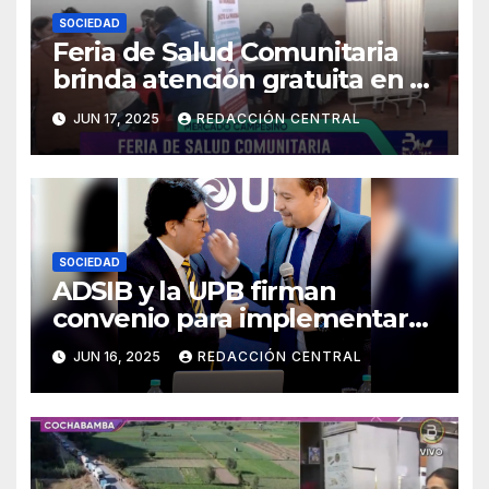
SOCIEDAD
Feria de Salud Comunitaria
brinda atención gratuita en El
Alto
JUN 17, 2025
REDACCIÓN CENTRAL
SOCIEDAD
ADSIB y la UPB firman
convenio para implementar
certificados digitales
JUN 16, 2025
REDACCIÓN CENTRAL