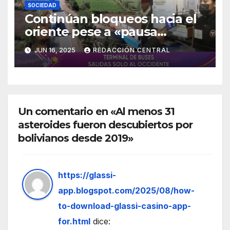
SOCIEDAD
Continúan bloqueos hacia el
oriente pese a «pausa
humanitaria»
JUN 16, 2025
REDACCIÓN CENTRAL
Un comentario en «Al menos 31
asteroides fueron descubiertos por
bolivianos desde 2019»
https://glassi-
app.blogspot.com/2025/08/how-
to-download-glassi-casino-app-
for.html
dice: