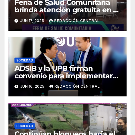
Feria de Salud Comunitaria
brinda atención gratuita en El
Alto
JUN 17, 2025
REDACCIÓN CENTRAL
SOCIEDAD
ADSIB y la UPB firman
convenio para implementar
certificados digitales
JUN 16, 2025
REDACCIÓN CENTRAL
SOCIEDAD
Continúan bloqueos hacia el