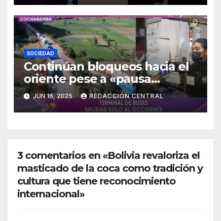
SOCIEDAD
Continúan bloqueos hacia el
oriente pese a «pausa
humanitaria»
JUN 16, 2025
REDACCIÓN CENTRAL
3 comentarios en «Bolivia revaloriza el
masticado de la coca como tradición y
cultura que tiene reconocimiento
internacional»