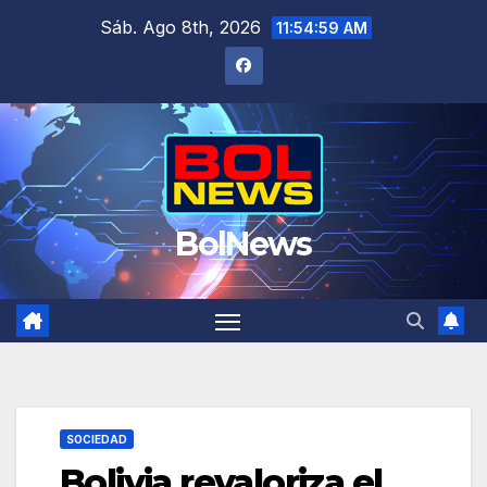
Saltar
Sáb. Ago 8th, 2026
11:55:00 AM
al
contenido
BolNews
SOCIEDAD
Bolivia revaloriza el