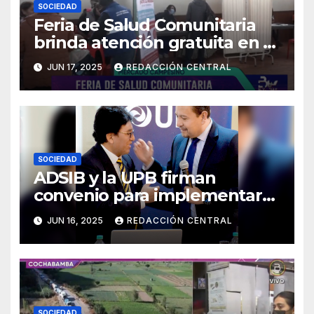
SOCIEDAD
Feria de Salud Comunitaria
brinda atención gratuita en El
Alto
JUN 17, 2025
REDACCIÓN CENTRAL
SOCIEDAD
ADSIB y la UPB firman
convenio para implementar
certificados digitales
JUN 16, 2025
REDACCIÓN CENTRAL
SOCIEDAD