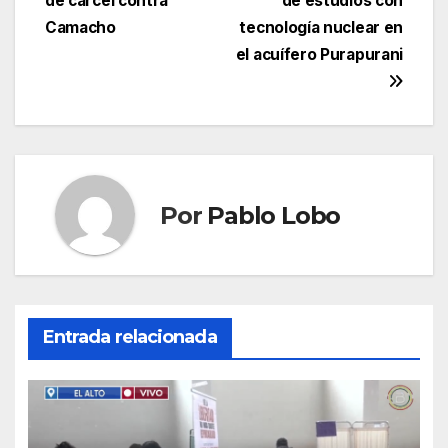
de cárcel contra
de estudios con
entradas
Camacho
tecnología nuclear en
el acuífero Purapurani
Por
Pablo Lobo
Entrada relacionada