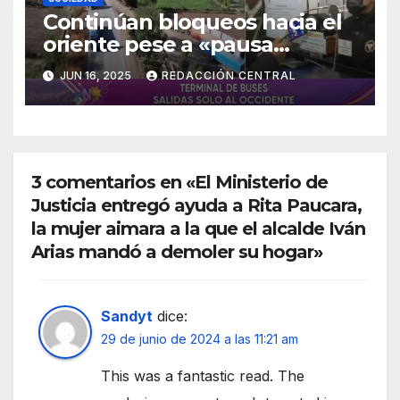
Continúan bloqueos hacia el
oriente pese a «pausa
humanitaria»
JUN 16, 2025
REDACCIÓN CENTRAL
3 comentarios en «El Ministerio de
Justicia entregó ayuda a Rita Paucara,
la mujer aimara a la que el alcalde Iván
Arias mandó a demoler su hogar»
Sandyt
dice:
29 de junio de 2024 a las 11:21 am
This was a fantastic read. The