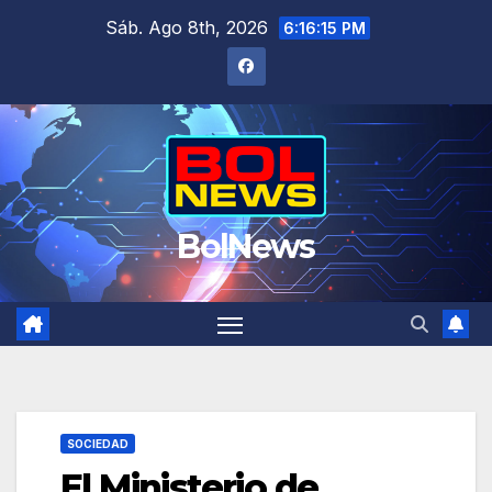
Saltar
Sáb. Ago 8th, 2026
6:16:16 PM
al
contenido
BolNews
SOCIEDAD
El Ministerio de