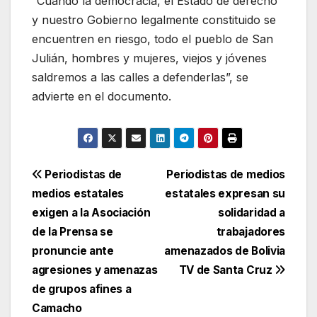
“Cuando la democracia, el Estado de derecho
y nuestro Gobierno legalmente constituido se
encuentren en riesgo, todo el pueblo de San
Julián, hombres y mujeres, viejos y jóvenes
saldremos a las calles a defenderlas”, se
advierte en el documento.
Navegación
Periodistas de
Periodistas de medios
medios estatales
estatales expresan su
de
exigen a la Asociación
solidaridad a
entradas
de la Prensa se
trabajadores
pronuncie ante
amenazados de Bolivia
agresiones y amenazas
TV de Santa Cruz
de grupos afines a
Camacho