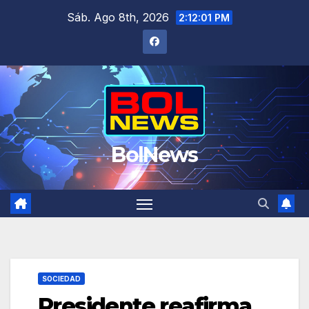
Saltar
Sáb. Ago 8th, 2026
2:12:01 PM
al
contenido
BolNews
SOCIEDAD
Presidente reafirma