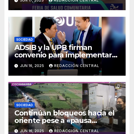
JUN 17, 2025
REDACCIÓN CENTRAL
SOCIEDAD
ADSIB y la UPB firman
convenio para implementar
certificados digitales
JUN 16, 2025
REDACCIÓN CENTRAL
SOCIEDAD
Continúan bloqueos hacia el
oriente pese a «pausa
humanitaria»
JUN 16, 2025
REDACCIÓN CENTRAL