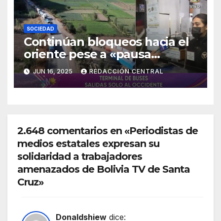
SOCIEDAD
Continúan bloqueos hacia el
oriente pese a «pausa
humanitaria»
JUN 16, 2025
REDACCIÓN CENTRAL
2.648 comentarios en «Periodistas de
medios estatales expresan su
solidaridad a trabajadores
amenazados de Bolivia TV de Santa
Cruz»
Donaldshiew
dice: