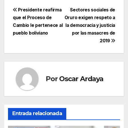
Navegación
Presidente reafirma
Sectores sociales de
que el Proceso de
Oruro exigen respeto a
de
Cambio le pertenece al
la democracia y justicia
entradas
pueblo boliviano
por las masacres de
2019
Por
Oscar Ardaya
Entrada relacionada