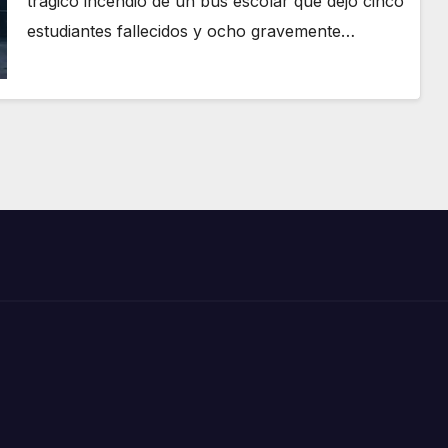
trágico incendio de un bus escolar que dejó cinco
estudiantes fallecidos y ocho gravemente…