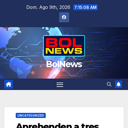
Saltar
Dom. Ago 9th, 2026
7:15:09 AM
al
contenido
BolNews
UNCATEGORIZED
Aprehenden a tres