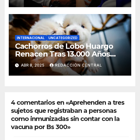
de más dosis para grupos de
riesgo
INTERNACIONAL
UNCATEGORIZED
Cachorros de Lobo Huargo
Renacen Tras 13.000 Años
Gracias a la Ciencia
ABR 8, 2025
REDACCIÓN CENTRAL
4 comentarios en «Aprehenden a tres
sujetos que registraban a personas
como inmunizadas sin contar con la
vacuna por Bs 300»