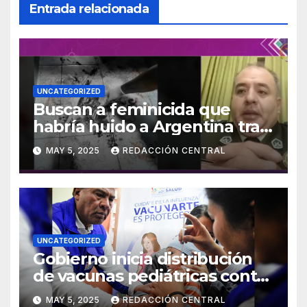
Entrada relacionada
UNCATEGORIZED
Buscan a feminicida que
habría huido a Argentina tras
asesinar a su concubina en
MAY 5, 2025
REDACCIÓN CENTRAL
Tarija
UNCATEGORIZED
Gobierno inicia distribución
de vacunas pediátricas contra
la influenza y anuncia llegada
MAY 5, 2025
REDACCIÓN CENTRAL