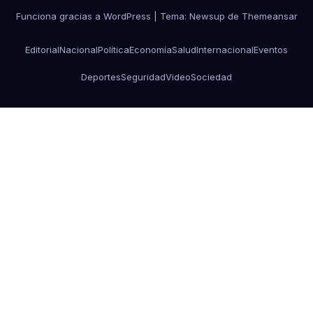
Funciona gracias a WordPress
|
Tema: Newsup de
Themeansar
Editorial
Nacional
Política
Economía
Salud
Internacional
Eventos
Deportes
Seguridad
Video
Sociedad