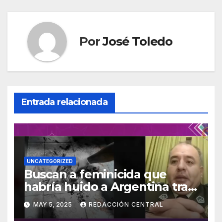
Por
José Toledo
Entrada relacionada
UNCATEGORIZED
Buscan a feminicida que
habría huido a Argentina tras
asesinar a su concubina en
MAY 5, 2025
REDACCIÓN CENTRAL
Tarija