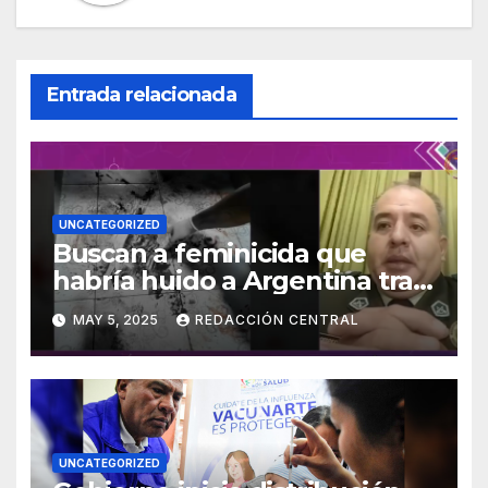
Entrada relacionada
UNCATEGORIZED
Buscan a feminicida que
habría huido a Argentina tras
asesinar a su concubina en
MAY 5, 2025
REDACCIÓN CENTRAL
Tarija
UNCATEGORIZED