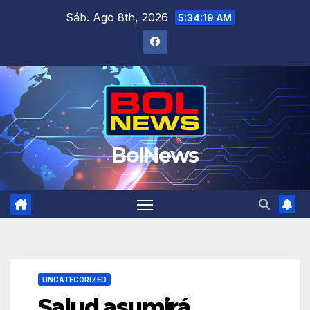
Saltar
Sáb. Ago 8th, 2026
5:34:20 AM
al
contenido
BolNews
UNCATEGORIZED
Salud asumirá