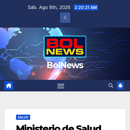
Saltar
Sáb. Ago 8th, 2026
2:20:22 AM
al
contenido
BolNews
SALUD
Ministerio de Salud