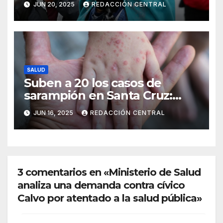
JUN 20, 2025
REDACCIÓN CENTRAL
altiplano y valles
SALUD
Suben a 20 los casos de
sarampión en Santa Cruz:
Salud intensifica la
JUN 16, 2025
REDACCIÓN CENTRAL
vacunación
3 comentarios en «Ministerio de Salud
analiza una demanda contra cívico
Calvo por atentado a la salud pública»