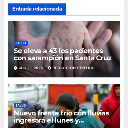
Entrada relacionada
SALUD
Se eleva a 43 los pacientes
con sarampión en Santa Cruz
JUN 20, 2025
REDACCIÓN CENTRAL
SALUD
Nuevo frente frío con lluvias
ingresará el lunes y
continuarán los vientos en el