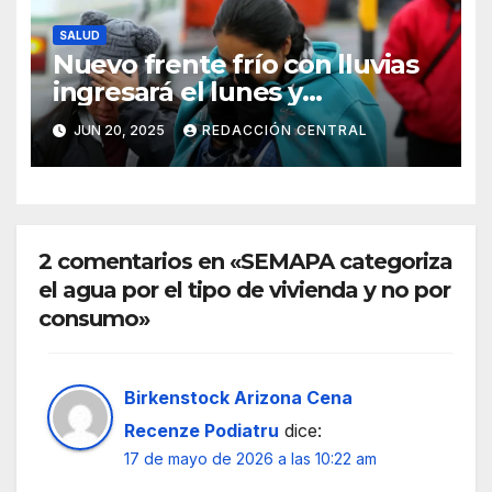
SALUD
Nuevo frente frío con lluvias
ingresará el lunes y
continuarán los vientos en el
JUN 20, 2025
REDACCIÓN CENTRAL
altiplano y valles
2 comentarios en «SEMAPA categoriza
el agua por el tipo de vivienda y no por
consumo»
Birkenstock Arizona Cena
Recenze Podiatru
dice:
17 de mayo de 2026 a las 10:22 am