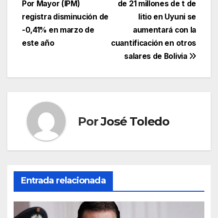
Por Mayor (IPM)
de 21 millones de t de
de
registra disminución de
litio en Uyuni se
entradas
-0,41% en marzo de
aumentará con la
este año
cuantificación en otros
salares de Bolivia
Por
José Toledo
Entrada relacionada