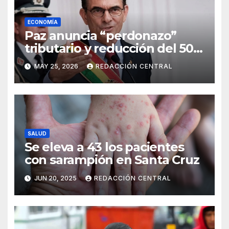
ECONOMÍA
Paz anuncia “perdonazo”
tributario y reducción del 50%
al salario del Presidente y
MAY 25, 2026
REDACCIÓN CENTRAL
ministros
SALUD
Se eleva a 43 los pacientes
con sarampión en Santa Cruz
JUN 20, 2025
REDACCIÓN CENTRAL