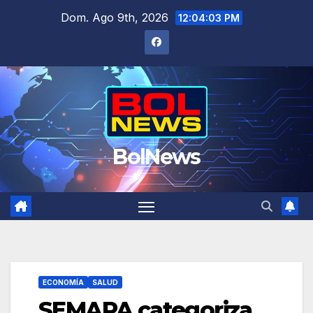
Saltar
Dom. Ago 9th, 2026
12:04:04 PM
al
contenido
BolNews
ECONOMÍA
SALUD
SEMAPA categoriza