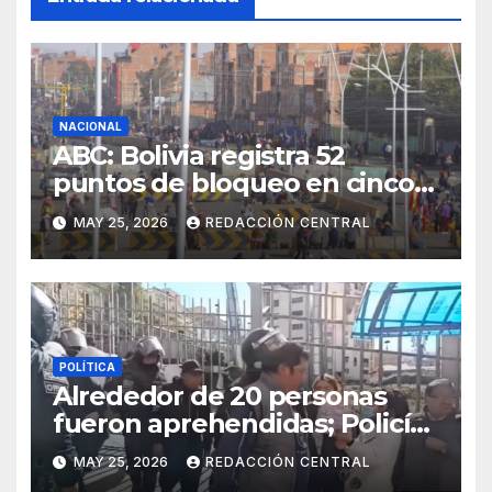
NACIONAL
ABC: Bolivia registra 52
puntos de bloqueo en cinco
departamentos
MAY 25, 2026
REDACCIÓN CENTRAL
POLÍTICA
Alrededor de 20 personas
fueron aprehendidas; Policía
gasifica e impide ingreso de
MAY 25, 2026
REDACCIÓN CENTRAL
manifestantes a plaza Murillo