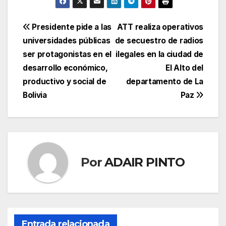
Navegación
Presidente pide a las
ATT realiza operativos
universidades públicas
de secuestro de radios
de
ser protagonistas en el
ilegales en la ciudad de
entradas
desarrollo económico,
El Alto del
productivo y social de
departamento de La
Bolivia
Paz
Por
ADAIR PINTO
Entrada relacionada