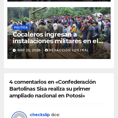
POLÍTICA
Cocaleros ingresan a
instalaciones militares en el
Trópico: “No aceptaremos un
MAY 25, 2026
REDACCIÓN CENTRAL
estado de sitio”
4 comentarios en «Confederación
Bartolinas Sisa realiza su primer
ampliado nacional en Potosí»
checkslip
dice: