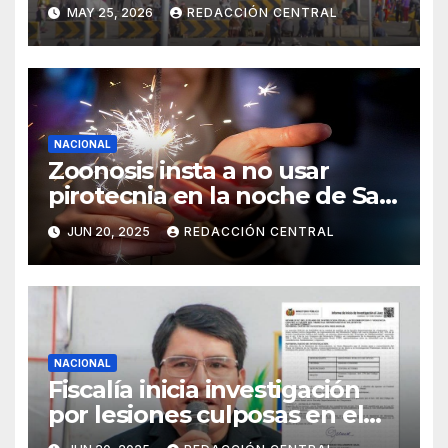
departamentos
MAY 25, 2026
REDACCIÓN CENTRAL
NACIONAL
Zoonosis insta a no usar
pirotecnia en la noche de San
Juan
JUN 20, 2025
REDACCIÓN CENTRAL
NACIONAL
Fiscalía inicia investigación
por lesiones culposas en el
caso del gobernador