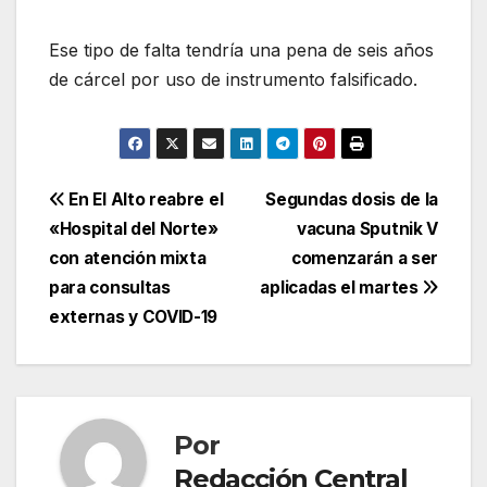
Ese tipo de falta tendría una pena de seis años
de cárcel por uso de instrumento falsificado.
Navegación
En El Alto reabre el
Segundas dosis de la
«Hospital del Norte»
vacuna Sputnik V
de
con atención mixta
comenzarán a ser
entradas
para consultas
aplicadas el martes
externas y COVID-19
Por
Redacción Central