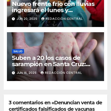
Nuevo frente frío con lluvias
ingresará el lunes y
continuarán los vientos en el
JUN 20, 2025
REDACCIÓN CENTRAL
altiplano y valles
SALUD
Suben a 20 los casos de
sarampión en Santa Cruz:
Salud intensifica la
JUN 16, 2025
REDACCIÓN CENTRAL
vacunación
3 comentarios en «Denuncian venta de
certificados falsificados de vacunas