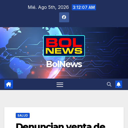
Saltar
Mié. Ago 5th, 2026
3:12:08 AM
al
contenido
BolNews
SALUD
Denuncian venta de