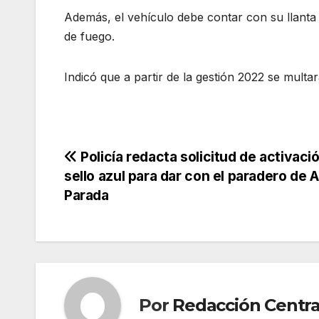
Además, el vehículo debe contar con su llanta d
de fuego.
Indicó que a partir de la gestión 2022 se multa
Navegación
Policía redacta solicitud de activaci
sello azul para dar con el paradero de 
de
Parada
entradas
Por
Redacción Centra