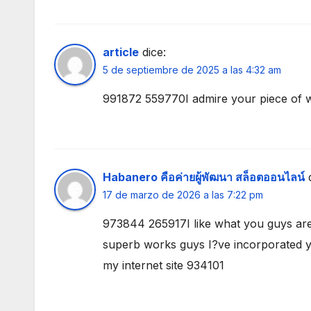
article
dice:
5 de septiembre de 2025 a las 4:32 am
991872 559770I admire your piece of wo
Habanero คือค่ายผู้พัฒนา สล็อตออนไลน์
17 de marzo de 2026 a las 7:22 pm
973844 265917I like what you guys are
superb works guys I?ve incorporated you
my internet site 934101