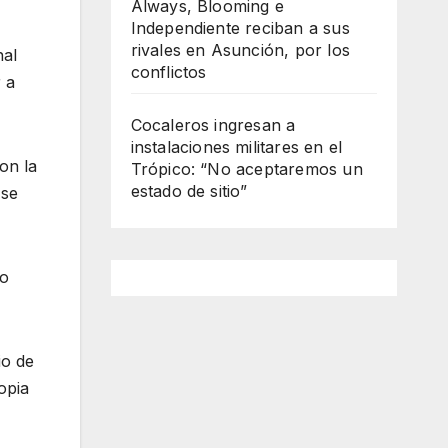
Always, Blooming e
Independiente reciban a sus
rivales en Asunción, por los
nal
conflictos
 a
Cocaleros ingresan a
instalaciones militares en el
on la
Trópico: “No aceptaremos un
estado de sitio”
 se
do
io de
opia