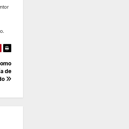
intor
o.
como
ía de
do