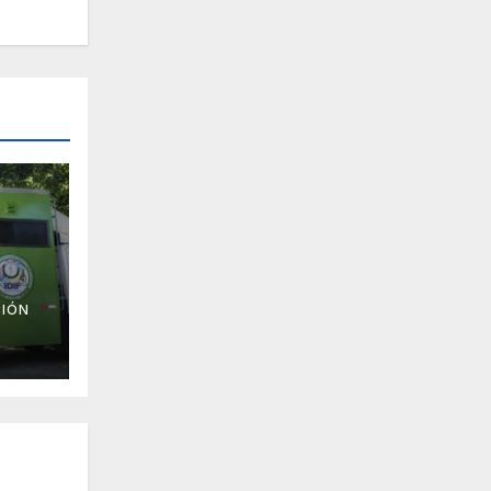
IÓN
a 33