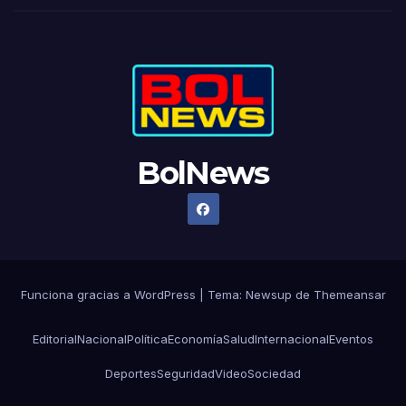
BolNews
Funciona gracias a WordPress
|
Tema: Newsup de
Themeansar
Editorial
Nacional
Política
Economía
Salud
Internacional
Eventos
Deportes
Seguridad
Video
Sociedad